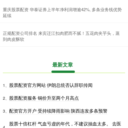
重庆股票配资 华泰证券上半年净利润增逾42%, 多条业务线优势
延续
正规配资公司排名 来宾迁江扣肉肥而不腻！五花肉夹芋头，蒸
到肉皮酥软
最新文章
股票配资官方网站 伊朗总统否认辞职传闻
1、
股票配资服务 铜价升至两个月高点
2、
配资官方开户 受持续降雨影响 陕西连发多条预警
3、
股票十倍杠杆 气血亏虚的年代，不建议抽血太多。 去医
4、