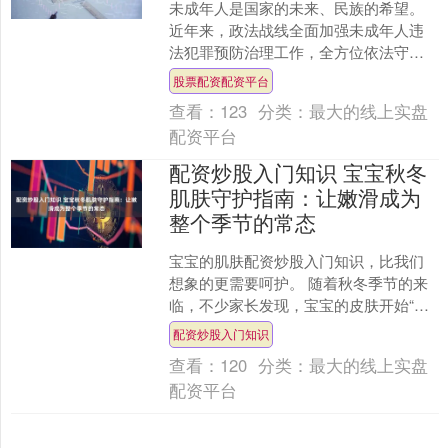
未成年人是国家的未来、民族的希望。
近年来，政法战线全面加强未成年人违
法犯罪预防治理工作，全方位依法守
护“少年的你”健康成长。 全国两会上，
股票配资配资平台
《最高人民法院工作报告....
查看：
123
分类：
最大的线上实盘
配资平台
配资炒股入门知识 宝宝秋冬
肌肤守护指南：让嫩滑成为
整个季节的常态
宝宝的肌肤配资炒股入门知识，比我们
想象的更需要呵护。 随着秋冬季节的来
临，不少家长发现，宝宝的皮肤开始“报
警”了——干燥起皮、发红发痒，甚至出
配资炒股入门知识
现皴裂的现象。这是....
查看：
120
分类：
最大的线上实盘
配资平台