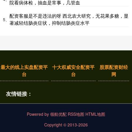
院看病体检，抽血是常事，几管血
配资客服是不是违法的呀 西北农大研究，无花果多糖，显
5、
著减轻结肠炎症状，抑制结肠炎症水平
最大的线上实盘配资平
十大权威安全配资平
股票配资财经
台
台
网
友情链接：
Powered by
领航优配
RSS地图
HTML地图
Copyright
© 2013-2026