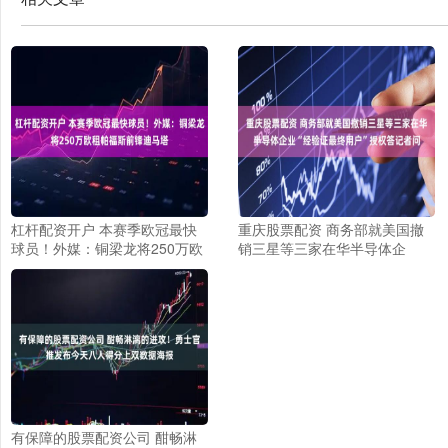
杠杆配资开户 本赛季欧冠最快
重庆股票配资 商务部就美国撤
球员！外媒：铜梁龙将250万欧
销三星等三家在华半导体企
租帕福斯前锋迪马塔
业“经验证最终用户”授权答记者
问
有保障的股票配资公司 酣畅淋