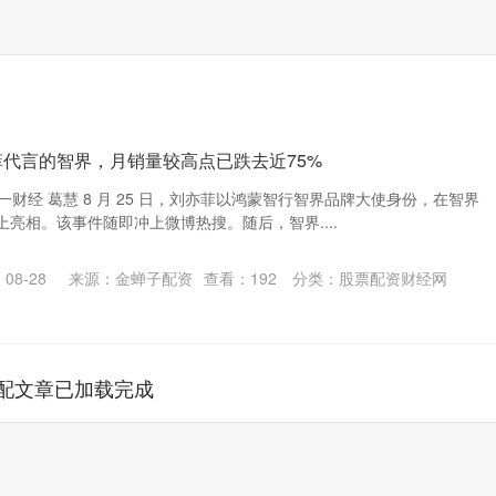
菲代言的智界，月销量较高点已跌去近75%
第一财经 葛慧 8 月 25 日，刘亦菲以鸿蒙智行智界品牌大使身份，在智界
亮相。该事件随即冲上微博热搜。随后，智界....
08-28
来源：金蝉子配资
查看：
192
分类：
股票配资财经网
配文章已加载完成