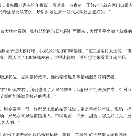
果，准备回老家去吃年夜饭，所以带一点食材，正好超市就在家门口很方
品种还是比较齐的，所以到这边来一站式采购还是挺好的。”
南京大牌档看到，张灯结彩的节日氛围扑面而来，大厅几乎坐满了就餐的
酒酿圆子也比较好吃，我家乡那边的口味偏辣。”北京游客肖女士说：“挺
食。两人吃了100块钱左右，吃得比较饱，过年想过来看看江南的风
增加餐位、提高接待效率、推出精细服务等措施服务好消费者。
午在150桌左右，我们也做了大量的准备，我们伙伴们全员在岗，针对服
节期间能够满足接待的需求。”
、时令春卷，每一样都是地道的姑苏味道，更是幸福的年味。现场，撑
场，只见水果摊位前围满人。市民坦言，平安、甜蜜，都是好兆头。扬
客人的。”
一步点燃了消费者的数码焕新热情，手机、平板等3C产品迎来销售高峰。