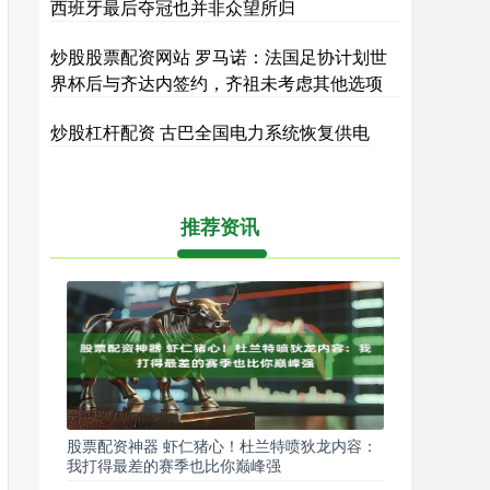
西班牙最后夺冠也并非众望所归
炒股股票配资网站 罗马诺：法国足协计划世
界杯后与齐达内签约，齐祖未考虑其他选项
炒股杠杆配资 古巴全国电力系统恢复供电
推荐资讯
股票配资神器 虾仁猪心！杜兰特喷狄龙内容：
我打得最差的赛季也比你巅峰强