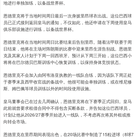
地进行单独加练，以备战世界杯。
恩德里克将于当地时间周日最后一次身披里昂球衣出战。这位巴西球
员已正式接到返回皇马的通知，不仅如此，他还申请在下周使用皇马
俱乐部设施进行训练，以备战世界杯。
恩德里克将在当地时间周日比赛结束后告别里昂。随着法甲联赛于周
日结束，他将在主场对阵朗斯的比赛中迎来里昂生涯告别战。恩德里
克及其家人计划于下周一回西班牙。预计从下周三开始，这位巴西小
将将在巴尔德贝巴斯训练中心恢复训练，以保持身体竞技状态。
恩德里克不会加入由阿韦洛亚执教的一线队合练，因为该队下周正处
于赛季末及西甲收官战的备战中。他很可能会单独训练，或在维尼修
斯、姆巴佩等球员训练以外的时间段使用设施。
皇马董事会已在过去几周确认，恩德里克将在下赛季正式回归。皇马
此前就曾要求租借合同中不得包含买断条款，并告知这位巴西球员，
计划让他从2026/27赛季开始进入一线队，不考虑再次将其外租或推
向转会市场。
恩德里克在里昂期间表现出色，在20场比赛中制造了15粒进球（8球7